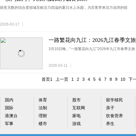
获奖无数的综合度假城呈献活力四溢的夏日水上乐园，为宾客带来活力澎湃的惊
2026-03-17
一路繁花向九江：2026九江春季文
3月10日晚，“一路繁花向九江”2026年九江市春季文
2026-03-11
首页1
上一页
1
2
3
4
5
6
7
8
9
10
下
国内
体育
股市
留学移民
国际
法制
互联网
亲子
港澳台
理财
家电
饮食营养
军事
楼市
游戏
养生