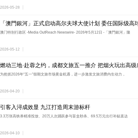
2026-05-28
「澳門銀河」正式启动高尔夫球大使计划 委任国际级高球
章
澳门特别行政区 -Media OutReach Newswire- 2026年5月12日 -「澳門銀河」隆
2026-05-12
燃动三地·赴蓉之约，成都文旅五一推介 把烟火玩出高级
为抢抓2026年“五一”假期文旅市场黄金机遇，进一步激发文旅消费内生动力，
2026-04-20
引客入浔成效显 九江打造周末游标杆
3.3万张高铁券精准投放、20万人次踊跃参与盲盒秒杀、69.5万元出行补贴直达
2026-04-10