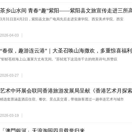
茶乡山水间 青春“趣”紫阳——紫阳县文旅宣传走进三所
3月31日至4月2日，紫阳县文旅广电局先后走进安康学院、西安美术学院、西安
2026-04-03
“春假，趣游连云港”｜大圣召唤山海撒欢，多重惊喜福
“郁郁苍梧海上山,蓬莱方丈有无间。”苏轼笔下这流传千古的绝美诗句,所赞叹
2026-03-27
艺术中环展会联同香港旅游发展局呈献《香港艺术月探索
验套票 相约旅客于香港艺术月 展开连结艺术与城市的文
精选套票涵盖酒店住宿、餐饮、景点及交通，带领旅客透过一趟串连艺术与城市
2026-03-19
「澳門銀河」天浪淘园四月载誉归来