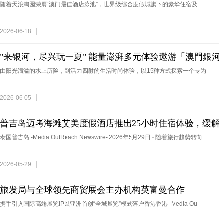
多项殊荣再度巩固亚洲领
随着天浪淘园荣膺“澳门最佳酒店泳池”，世界级综合度假城旗下的豪华住宿及
2026-06-18
"来银河，尽兴玩一夏" 能量澎湃多元体验遨游「澳門銀
由阳光满溢的水上历险，到活力四射的生活时尚体验，以15种方式探索一个专为
2026-06-05
普吉岛迈考海滩艾美度假酒店推出25小时住宿体验，缓解
泰国普吉岛 -Media OutReach Newswire- 2026年5月29日 - 随着旅行趋势转向
2026-05-29
旅发局与全球领先商贸展会主办机构英富曼合作
携手引入国际高端展览IP以亚洲首创“全城展览”模式落户香港香港 -Media Ou