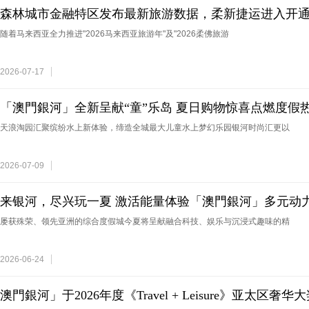
森林城市金融特区发布最新旅游数据，柔新捷运进入开
随着马来西亚全力推进"2026马来西亚旅游年"及"2026柔佛旅游
2026-07-17
「澳門銀河」全新呈献“童”乐岛 夏日购物惊喜点燃度假
天浪淘园汇聚缤纷水上新体验，缔造全城最大儿童水上梦幻乐园银河时尚汇更以
2026-07-09
来银河，尽兴玩一夏 激活能量体验「澳門銀河」多元动
屡获殊荣、领先亚洲的综合度假城今夏将呈献融合科技、娱乐与沉浸式趣味的精
2026-06-24
澳門銀河」于2026年度《Travel + Leisure》亚太区