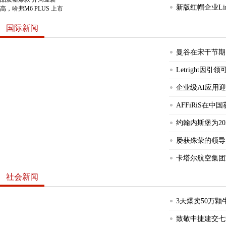
新版红帽企业Li
高，哈弗M6 PLUS 上市
国际新闻
曼谷在宋干节期
Letright
企业级AI应用
AFFiRiS在
约翰内斯堡为2
屡获殊荣的领导力
品质塑爆款 开局迎新高，哈弗M6 PLUS 上市首月热销
卡塔尔航空集团
社会新闻
3天爆卖50万
致敬中捷建交七