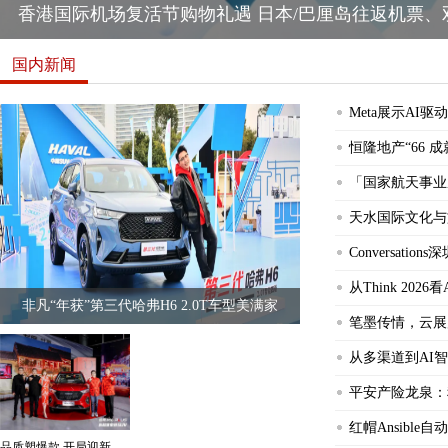
香港国际机场复活节购物礼遇 日本/巴厘岛往返机票、
国内新闻
Meta展示AI
恒隆地产“66 
「国家航天事业
天水国际文化与
Conversati
从Think 20
非凡“年获”第三代哈弗H6 2.0T车型美满家
笔墨传情，云展
从多渠道到AI智
非凡“年获”第三代哈弗H6 2.0T车型美满家庭之选
平安产险龙泉：
红帽Ansibl
品质塑爆款 开局迎新