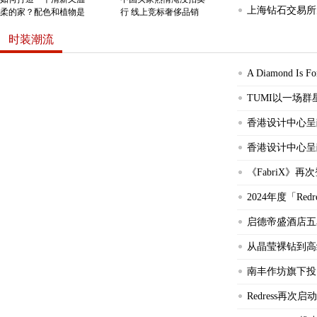
上海钻石交易所
柔的家？配色和植物是
行 线上竞标奢侈品销
时装潮流
A Diamond Is
TUMI以一场
香港设计中心呈献 《P
香港设计中心呈献 《P
《FabriX》再
2024年度「Re
中国买家热情淹没拍卖行 线上竞标奢侈品销量一年翻1
启德帝盛酒店五
从晶莹裸钻到高
南丰作坊旗下投资
Redress再