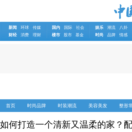
新闻
环球
传媒
国内
国际
社会
娱乐
潮流
八卦
财经
消费
理财
楼市
基金
时尚
品牌
情感
股市
首页
时尚品牌
时装潮流
美容美发
整形
如何打造一个清新又温柔的家？