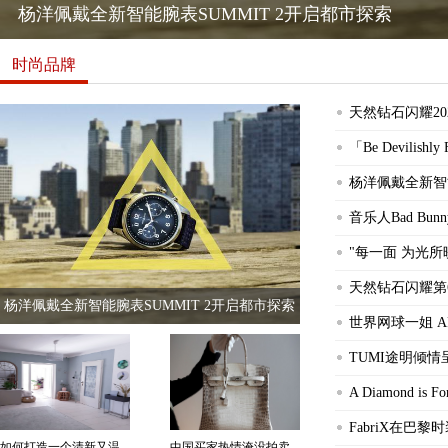
杨洋佩戴全新智能腕表SUMMIT 2开启都市探索
时尚品牌
天然钻石闪耀20
「Be Devilishl
杨洋佩戴全新智能
音乐人Bad B
"每一面 为光所
天然钻石闪耀第
杨洋佩戴全新智能腕表SUMMIT 2开启都市探索
世界网球一姐 AR
TUMI途明倾
如何打造一个清新又温柔的家？配色和植物是关键
A Diamond is
FabriX在巴
如何打造一个清新又温
中国买家热情淹没拍卖