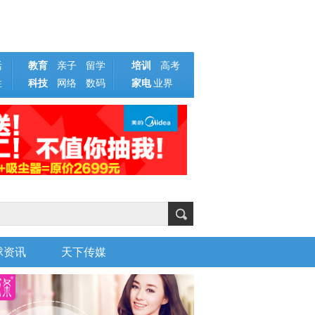
活
教育
亲子
留学
培训
高考
性
科技
网络
数码
家电
业界
球资讯
天下传媒