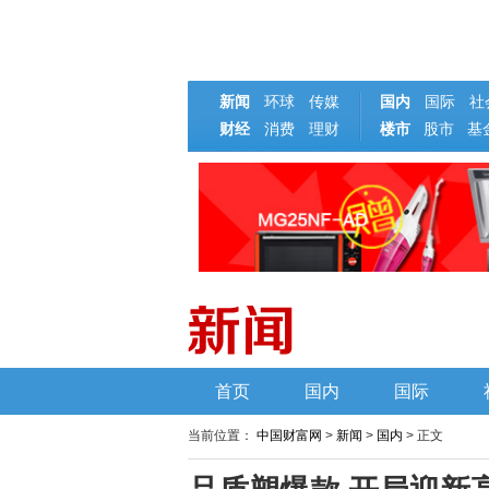
新闻
环球
传媒
国内
国际
社
财经
消费
理财
楼市
基
股市
首页
国内
国际
当前位置：
中国财富网
>
新闻
>
国内
> 正文