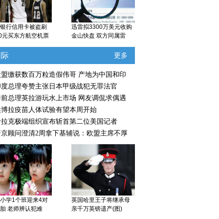
银行信用卡被盗刷
迅雷拟3300万美元收购
00元买东方航空机票
金山快盘 双方同属雷
国际
更多
欧盟缴获数百万粒造假伟哥 产地为中国和印
印度总理夸赞主张日本甲级战犯无罪法官
泰前总理英拉游玩水上市场 网友调侃求偶遇
埃博拉疫苗人体试验有望本周开始
伊拉克极端组织宣布斩首第二位美国记者
普京顾问澄清2周拿下基辅说：欧盟主席不厚
小学1个班迎来4对
英国哈里王子将继承母
胎 老师辨认犯难
亲千万英镑遗产(图)