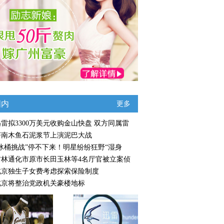
国内
更多
迅雷拟3300万美元收购金山快盘 双方同属雷
济南木鱼石泥浆节上演泥巴大战
“冰桶挑战”停不下来！明星纷纷狂野“湿身
吉林通化市原市长田玉林等4名厅官被立案侦
北京独生子女费考虑探索保险制度
北京将整治党政机关豪楼地标