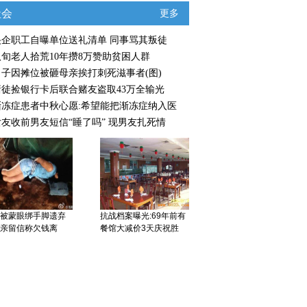
社会
更多
央企职工自曝单位送礼清单 同事骂其叛徒
八旬老人拾荒10年攒8万赞助贫困人群
男子因摊位被砸母亲挨打刺死滋事者(图)
赌徒捡银行卡后联合赌友盗取43万全输光
渐冻症患者中秋心愿:希望能把渐冻症纳入医
女友收前男友短信“睡了吗” 现男友扎死情
被蒙眼绑手脚遗弃
抗战档案曝光:69年前有
亲留信称欠钱离
餐馆大减价3天庆祝胜