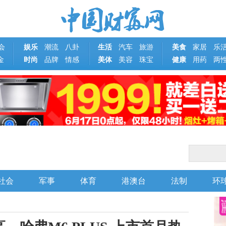
会
娱乐
潮流
八卦
生活
汽车
旅游
美食
家居
乐
金
时尚
品牌
情感
美体
美容
珠宝
健康
用药
两
社会
军事
体育
港澳台
法制
环