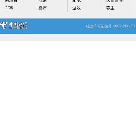
港澳台
理财
家电
饮食营养
军事
楼市
游戏
养生
经营许可证编号: 粤B2-20080