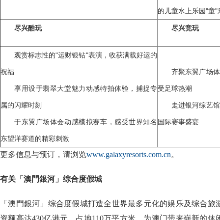
的儿童水上乐园"童"
尽兴酷玩
尽兴竞玩
观赏标志性的"运财银钻"表演，收获满载好运的
祝福
齐聚东翼广场体
享用设于翡翠大堂魅力动感特拍体验，捕捉专
受足球热潮
属的闪耀时刻
走进银河综艺馆
于东翼广场体会动感模拟赛车，感受世界知名
国际赛事盛宴
东望洋赛道的精彩刺激
更多信息与预订，请浏览
www.galaxyresorts.com.cn
。
有关「澳門銀河」综合度假城
「澳門銀河」综合度假城打造全世界最多元化的娱乐及综合旅
资额高达430亿港元，占地110万平方米，为澳门带来崭新的