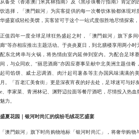
从备受《香港澳门米其林指南》及《黑珍珠餐厅指南》肯定的
饮选择，「澳門銀河」为宾客提供的每一次餐饮体验都体现对
华盛宴或轻松美馔，宾客皆可于这个一站式度假胜地尽情探索，
正值四年一度全球足球狂热盛起之时，「澳門銀河」旗下多间
廊"等亦相应推出主题活动。于炎炎夏日，到北膳楼享用两小时
配东北烤串与火锅，将热情由室内延伸到室内。为配合足球
间，与众同欢。"丽思酒廊"亦因应赛事呈献中北美洲主题佳肴
起司馅饼、威士忌调酒、肉汁起司薯条等主办国风味满满的
月。「百老汇美食街」更是深夜宵夜的好去处，足球迷可与好友齐聚澳
e、李家菜、青洲林记、渊野辺拉面等餐厅酒吧，尽情投入热血
魅力。
盛夏花园｜银河时尚汇的缤纷毛绒花艺盛宴
「澳門銀河」旗下时尚购物地标「银河时尚汇」，将奢华购物