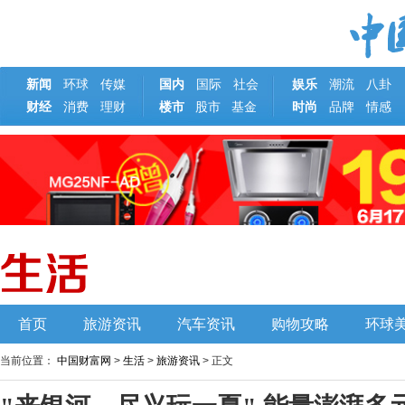
新闻
环球
传媒
国内
国际
社会
娱乐
潮流
八卦
财经
消费
理财
楼市
基金
时尚
品牌
情感
股市
首页
旅游资讯
汽车资讯
购物攻略
环球
当前位置：
中国财富网
>
生活
>
旅游资讯
> 正文