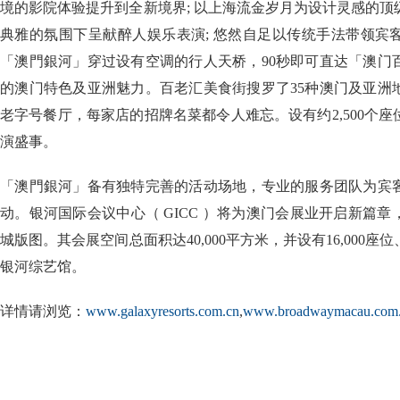
境的影院体验提升到全新境界; 以上海流金岁月为设计灵感的
典雅的氛围下呈献醉人娱乐表演; 悠然自足以传统手法带领宾
「澳門銀河」穿过设有空调的行人天桥，90秒即可直达「澳门
的澳门特色及亚洲魅力。百老汇美食街搜罗了35种澳门及亚洲
老字号餐厅，每家店的招牌名菜都令人难忘。设有约2,500个
演盛事。
「澳門銀河」备有独特完善的活动场地，专业的服务团队为宾
动。银河国际会议中心（ GICC ）将为澳门会展业开启新篇
城版图。其会展空间总面积达40,000平方米，并设有16,000
银河综艺馆。
详情请浏览：
www.galaxyresorts.com.cn
,
www.broadwaymacau.com