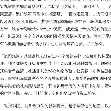
集九家世界知名豪华酒店，包括澳门悦榕庄、「銀河酒店」、澳
豪酒店、澳门银河 丽思卡尔顿酒店、「百老汇酒店」、澳门银
以及澳门银河 嘉佩乐，共提供约5,000间豪华客房、奢华套房及别
方米，设有全球最长575米空中激流、能掀起1.5米人造海浪的空
滩，以及澳门首个高达9米的刺激滑水天梯冲天激流。两间五星
SPA和澳门丽思卡尔顿水疗中心让宾客焕发心灵、彻底放松。
「澳門銀河」其他设施包括超过120个餐饮选择，涵盖米其林
味、独特体验及顶级食材打造「舌尖品亚洲 峰味聚银河」的餐
顶尖奢华品牌，礼遇非凡的悦心购物体验，让宾客一步到位选
品，探索充满惊喜亮点的名牌独家限时店，享受尊尚的礼遇回馈
尊享贴心的礼宾购物服务，获邀参与专属的大牌联乘活动，奢
的时尚喜悦，在此一触即发，令宾客变成潮流焦点所在。
「银河影院」配备最顶尖的影音科技、超豪华舒适的配套，以