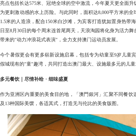
亮点包括长达575米、冠绝全球的空中激流，今年夏天更全面
为更刺激动感的水上历险。与此同时，面积达8,000平方米的
1.5米的人造浪，配合150米白沙滩，为宾客打造犹如置身热带海
日至8月30日的每个周末连首尾两天，天浪淘园将化身为活力
带来的"动力冲浪花式表演"，全力支持澳门运动员发展。
今个暑假更会有更多崭新设施启幕，包括专为幼童至9岁儿童宾客
假城现有的"童"趣湾，共同打造出澳门最大、设施最多元的儿
多元餐饮｜尽情补给
・
细味盛夏
作为亚洲区内重要的美食目的地，「澳門銀河」汇聚不同餐饮选
及13种国际美馔，各适其式，打造无与伦比的美食版图。