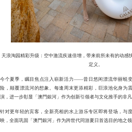
天浪淘园精彩升级：空中激流疾速倍增，带来前所未有的动感
定义。
今个夏季，瞩目焦点注入崭新活力——昔日悠闲漂流华丽蜕
险，颠覆漂流河的想象。每逢周末更添精彩，巨浪池化身为
演，进一步彰显「澳門銀河」作为创新引领者与文化推手的非凡
针对更年轻的宾客，全新亮相的水上游乐专区即将登场，与
映，全面巩固「澳門銀河」作为跨世代同游夏日首选目的地之领