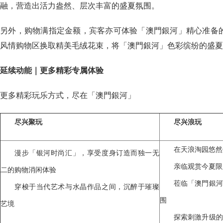
融，营造出活力盎然、层次丰富的盛夏氛围。
另外，购物满指定金额，宾客亦可体验「澳門銀河」精心准备
风情购物区换取精美毛绒花束，将「澳門銀河」色彩缤纷的盛夏
延续动能｜更多精彩专属体验
更多精彩玩乐方式，尽在「澳門銀河」
尽兴聚玩
尽兴浪玩
在天浪淘园悠然
漫步「银河时尚汇」，享受度身订造而独一无
亲临观赏今夏限
二的购物消闲体验
莅临「澳門銀河
穿梭于当代艺术与水晶作品之间，沉醉于璀璨
围
艺境
探索刺激升级的