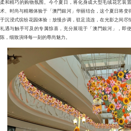
柔和精巧的购物氛围。今个夏日，将化身成大型毛绒花艺装
术、时尚与精雕体验于「澳門銀河」华丽结合，这个夏日将变
于沉浸式缤纷花园体验：放慢步调，驻足流连，在光影之间尽
礼遇与触手可及的专属惊喜，充分展现于「澳門銀河」，即
陈，细致演绎每一刻的尊尚魅力。