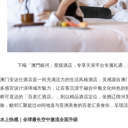
下榻「澳門銀河」星级酒店，专享天浪平台专属礼遇，
澳门安达仕酒店是一间充满活力的生活风格酒店，灵感源自澳
多感官设计演绎城市魅力，让宾客沉浸于融合中葡文化特色的
桥可直达的「百老汇酒店」，则以精品酒店定位，坐拥辽阔河
验，毗邻汇聚超过40间地道与亚洲美食的百老汇美食街，呈现
水上快感｜全球最长空中激流全面升级