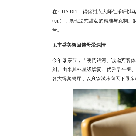
在 CHA BEI，得奖甜点大师任乐轩
0元），展现法式甜点的精准与克制。
号。
以丰盛美馔回馈母爱深情
今年母亲节，「澳門銀河」诚邀宾客体
刻。由米其林星级馔宴、优雅早午餐
各大得奖餐厅，以真挚滋味向天下母亲