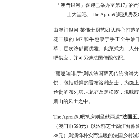
「澳門銀河」喜迎已举办至第17届的“
士大堂吧、The Apron蚝吧扒
由澳门银河 莱佛士厨艺团队精心打造
花丰腴的 M7 和牛包裹于手工全牛
草，层次浓郁而优雅。此菜式为二人分享
吧供应，并可另选法国佳酿佐配。
"丽思咖啡厅"则以法国萨瓦传统食谱
馔，包括咸鲜的雷布洛雄芝士，为缀
矜贵的布列塔尼龙虾及黑松露，滋味
斯山的风土之中。
The Apron蚝吧扒房则呈献两道"
法国五
（澳门币598元）以浓郁芝士融汇鲜甜
88元）则演绎朴实而温暖的法国乡村滋