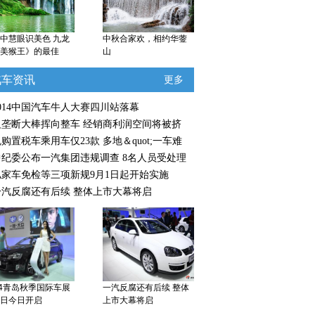
中慧眼识美色 九龙
中秋合家欢，相约华蓥
美猴王》的最佳
山
汽车资讯
更多
2014中国汽车牛人大赛四川站落幕
反垄断大棒挥向整车 经销商利润空间将被挤
购置税车乘用车仅23款 多地＆quot;一车难
中纪委公布一汽集团违规调查 8名人员受处理
私家车免检等三项新规9月1日起开始实施
一汽反腐还有后续 整体上市大幕将启
14青岛秋季国际车展
一汽反腐还有后续 整体
日今日开启
上市大幕将启