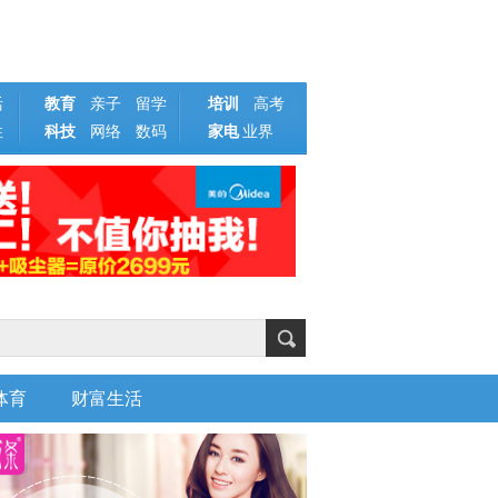
活
教育
亲子
留学
培训
高考
性
科技
网络
数码
家电
业界
体育
财富生活