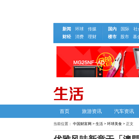
新闻
环球
传媒
国内
国际
社
财经
消费
理财
楼市
基
股市
首页
旅游资讯
汽车资讯
当前位置：
中国财富网
>
生活
>
环球美食
> 正文