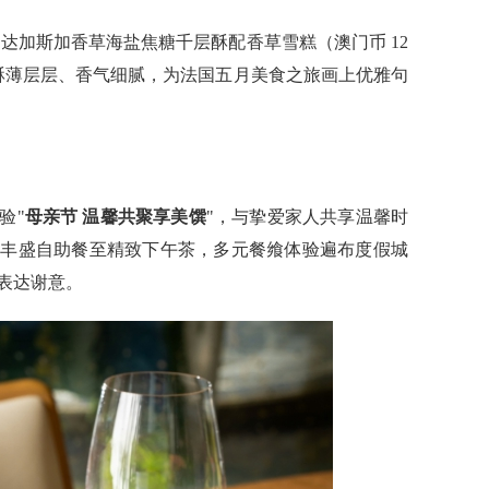
以马达加斯加香草海盐焦糖千层酥配香草雪糕（澳门币 12
酥薄层层、香气细腻，为法国五月美食之旅画上优雅句
验"
母亲节 温馨共聚享美馔
"，与挚爱家人共享温馨时
、丰盛自助餐至精致下午茶，多元餐飨体验遍布度假城
表达谢意。