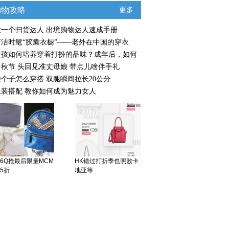
购物攻略
更多
做一个扫货达人 出境购物达人速成手册
简洁时髦“胶囊衣橱”——老外在中国的穿衣
女孩如何培养穿着打扮的品味？成年后，如何
中秋节 头回见准丈母娘 带点儿啥伴手礼
矮个子怎么穿搭 双腿瞬间拉长20公分
服装搭配 教你如何成为魅力女人
6Q抢最后限量MCM
HK错过打折季也照败卡
5折
地亚等