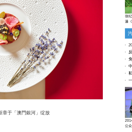
张纪
瀑《
免
新章于「澳門銀河」绽放
20
公众