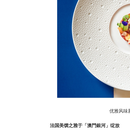
优雅风味
法国美馔之雅于「澳門銀河」绽放