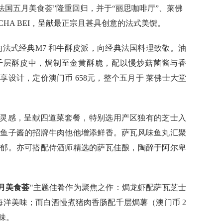
法国五月美食荟”隆重回归，并于“丽思咖啡厅”、莱佛
房及CHA BEI，呈献最正宗且甚具创意的法式美馔。
的法式经典M7 和牛酥皮派，向经典法国料理致敬。油
油千层酥皮中，焗制至金黄酥脆，配以慢炒菇菌酱与香
设计，定价澳门币 658元，整个五月于 莱佛士大堂
为灵感，呈献四道菜套餐，特别选用产区独有的芝士入
上鱼子酱的招牌牛肉他他增添鲜香。萨瓦风味鱼丸汇聚
馥郁。亦可搭配侍酒师精选的萨瓦佳酿，陶醉于阿尔卑
月美食荟
"主题佳肴作为聚焦之作：焗龙虾配萨瓦芝士
海洋美味；而白酒慢煮猪肉香肠配千层焗薯（澳门币 2
味。