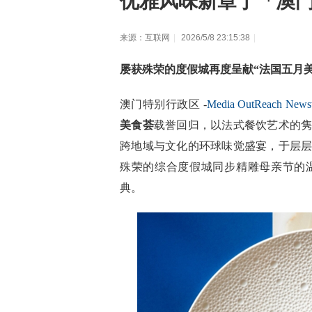
优雅风味新章于「澳
来源：互联网
|
2026/5/8 23:15:38
|
屡获殊荣的度假城再度呈献“法国五月
澳门特别行政区 -
Media OutReach News
美食荟
载誉回归，以法式餐饮艺术的
跨地域与文化的环球味觉盛宴，于层
殊荣的综合度假城同步精雕母亲节的
典。