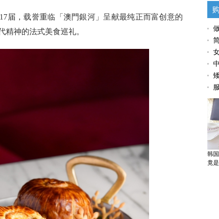
第17届，载誉重临「澳門銀河」呈献最纯正而富创意的
代精神的法式美食巡礼。
韩国
竟是