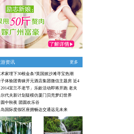
旅游资讯
更多
艺术家埋下30根金条?英国掀沙滩寻宝热潮
亲子体验团青睐开元酒店集团微信主题房 近4
「2014宜兰不老节」乐龄活动即将开跑 老夫
马尔代夫新计划疑模仿厦门贝壳梦幻世界
月圆中秋夜 团圆欢乐谷
长岛国际度假区座拥畅达交通远见未来