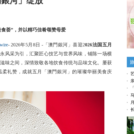
門銀河」绽放
美食荟”，并以精巧佳肴颂赞母爱
wire
- 2026年5月8日 -「澳門銀河」喜迎2
026法国五月
隽永风采为引，汇聚匠心技艺与世界风味，铺陈一场横
层滋味之间，深情致敬各地饮食传统与品味文化。屡获
温柔礼赞，成就五月「澳門銀河」的璀璨华丽美食庆