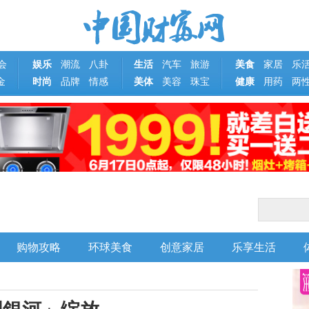
会
娱乐
潮流
八卦
生活
汽车
旅游
美食
家居
乐
金
时尚
品牌
情感
美体
美容
珠宝
健康
用药
两
购物攻略
环球美食
创意家居
乐享生活