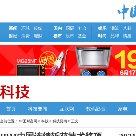
新闻
环球
传媒
国内
国际
社会
娱乐
潮流
八卦
财经
消费
理财
楼市
基金
时尚
品牌
情感
股市
首页
科技要闻
互联网
数码影音
家电
当前位置：
中国财富网
>
科技
>
科技要闻
> 正文