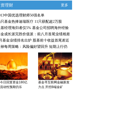
投资理财
更多
013中国优选理财师50强名单
6只基金热捧迪瑞医疗 11只获配超2万股
股基经理海归者仅5% 基金公司招聘海外经验
基金成长派完胜价值派：前八月首尾业绩相差
8月基金业绩排名出炉 股基前十收益首尾差近
众禄每周策略：风险偏好望回升 短期上行仍
今日回笼资金180亿
基金寻互联网金融新发
流动性预期仍乐
力点 开挖B端金矿