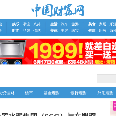
会
娱乐
潮流
八卦
生活
汽车
旅游
美食
家居
乐
金
时尚
品牌
情感
美体
美容
珠宝
健康
用药
两
投资理财
楼市
基金理财
银行理财
外汇理财