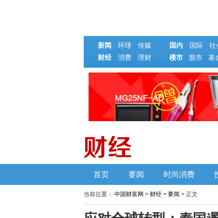
新闻
环球
传媒
国内
国际
社
财经
消费
理财
楼市
基
股市
首页
要闻
时尚消费
当前位置：
中国财富网
>
财经
>
要闻
> 正文