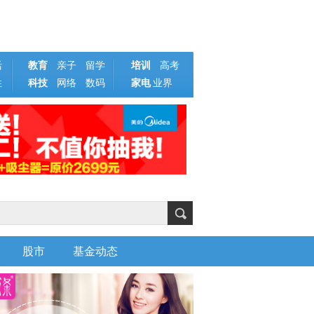
活
教育
亲子
留学
培训
高考
性
科技
网络
数码
家电
业界
股市
基金动态