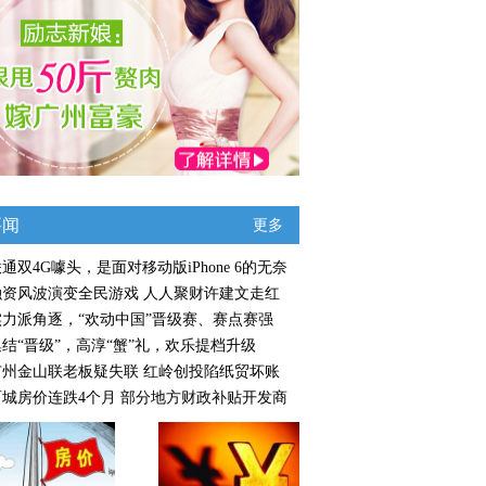
要闻
更多
通双4G噱头，是面对移动版iPhone 6的无奈
融资风波演变全民游戏 人人聚财许建文走红
实力派角逐，“欢动中国”晋级赛、赛点赛强
集结“晋级”，高淳“蟹”礼，欢乐提档升级
广州金山联老板疑失联 红岭创投陷纸贸坏账
百城房价连跌4个月 部分地方财政补贴开发商