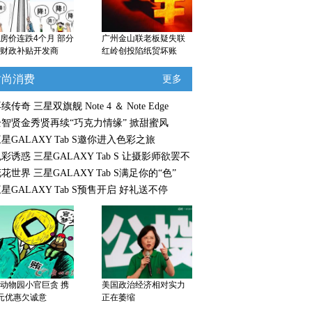
房价连跌4个月 部分
广州金山联老板疑失联
财政补贴开发商
红岭创投陷纸贸坏账
时尚消费
更多
续传奇 三星双旗舰 Note 4 ＆ Note Edge
全智贤金秀贤再续“巧克力情缘” 掀甜蜜风
星GALAXY Tab S邀你进入色彩之旅
彩诱惑 三星GALAXY Tab S 让摄影师欲罢不
花世界 三星GALAXY Tab S满足你的“色”
星GALAXY Tab S预售开启 好礼送不停
动物园小官巨贪 携
美国政治经济相对实力
元优惠欠诚意
正在萎缩