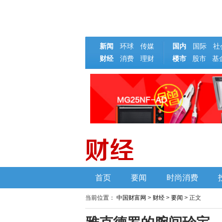
新闻
环球
传媒
国内
国际
社
财经
消费
理财
楼市
基
股市
首页
要闻
时尚消费
当前位置：
中国财富网
>
财经
>
要闻
> 正文