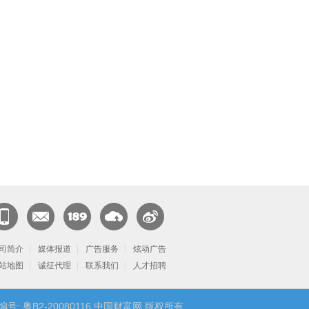
闻客
CN邮
189邮
天翼云
官方微
端
司简介
箱
|
媒体报道
箱
|
广告服务
|
炫动广告
博
站地图
|
诚征代理
|
联系我们
|
人才招聘
号: 粤B2-20080116 中国财富网 版权所有