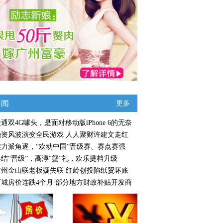
要闻
更多
通双4G噱头，是面对移动版iPhone 6的无奈
融资风波演变全民游戏 人人聚财许建文走红
实力派角逐，“欢动中国”晋级赛、赛点赛强
集结“晋级”，高淳“蟹”礼，欢乐提档升级
广州金山联老板疑失联 红岭创投陷纸贸坏账
百城房价连跌4个月 部分地方财政补贴开发商