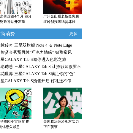
房价连跌4个月 部分
广州金山联老板疑失联
财政补贴开发商
红岭创投陷纸贸坏账
时尚消费
更多
续传奇 三星双旗舰 Note 4 ＆ Note Edge
全智贤金秀贤再续“巧克力情缘” 掀甜蜜风
星GALAXY Tab S邀你进入色彩之旅
彩诱惑 三星GALAXY Tab S 让摄影师欲罢不
花世界 三星GALAXY Tab S满足你的“色”
星GALAXY Tab S预售开启 好礼送不停
动物园小官巨贪 携
美国政治经济相对实力
元优惠欠诚意
正在萎缩