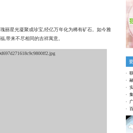
瑰丽星光凝聚成珍宝,经亿万年化为稀有矿石。如今雅
福,带来不尽相同的吉祥寓意。
联