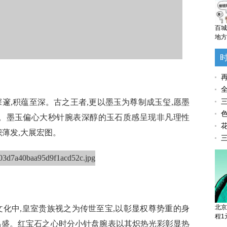
百城
地方
再
邃,积蕴至深。古之王者,更以墨玉为尊制成玉玺,愿墨
三
色
归。墨玉偏心大秒针腕表深醇的玉石质感呈现非凡理性
花
积薄发,大展宏图。
三
北京
化中,皇室贵族视之为传世至宝,以彰显权尊势重的身
程1
昌盛。红宝石之心时分小针盘腕表以其炽热光彩彰显热