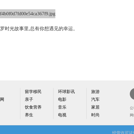
罗时光故事里,总有你想遇见的幸运。
留学移民
环球影讯
旅游
网
亲子
电影
汽车
新
饮食营养
音乐
家居
户
公
养生
电视
时尚
网
经营许可证编