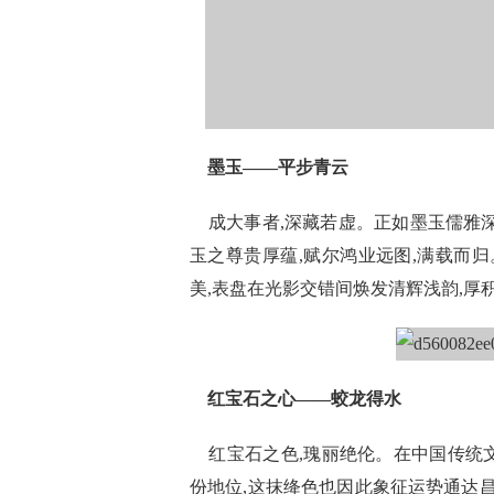
墨玉——平步青云
成大事者,深藏若虚。正如墨玉儒雅深
玉之尊贵厚蕴,赋尔鸿业远图,满载而
美,表盘在光影交错间焕发清辉浅韵,厚
红宝石之心——蛟龙得水
红宝石之色,瑰丽绝伦。在中国传统文
份地位,这抹绛色也因此象征运势通达