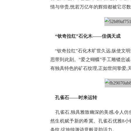
情与华贵,恍若万亿年的辉煌都被它尽
“钦奇拉红”石化木——佳偶天成
“钦奇拉红”石化木旷世久远,纵使文明
思带到此刻。“爱之蝴蝶”手工雕镂忠
有独具特色的矿石纹理,正如世间挚爱,
孔雀石——时来运转
孔雀石,独具雅致幽深的美感,令人仿
然生机赋予新的希冀。孔雀石优雅8小
条纹,绽放纯澈诗意般灵韵活力。