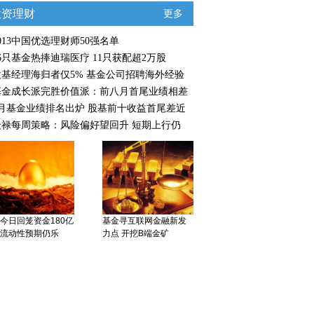
投资理财
更多
013中国优选理财师50强名单
6只基金热捧迪瑞医疗 11只获配超2万股
股基经理海归者仅5% 基金公司招聘海外经验
基金成长派完胜价值派：前八月首尾业绩相差
8月基金业绩排名出炉 股基前十收益首尾差近
众禄每周策略：风险偏好望回升 短期上行仍
今日回笼资金180亿
基金寻互联网金融新发
流动性预期仍乐
力点 开挖B端金矿