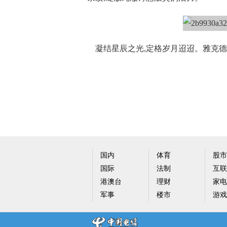
凝结星辰之光,定格岁月迢迢。雅克德
国内
体育
股市
国际
法制
互联
港澳台
理财
家电
军事
楼市
游戏