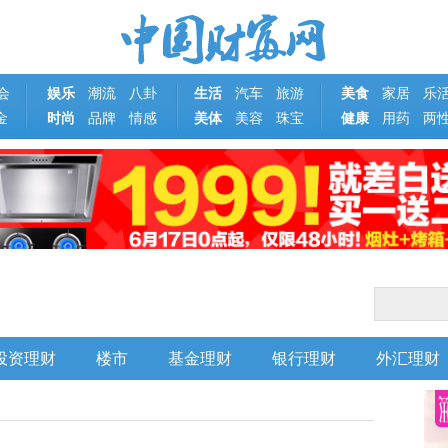
会
娱乐
潮流
八卦
生活
汽车
旅游
美食
家居
乐
金
时尚
品牌
情感
美体
美容
珠宝
健康
用药
两
投资理财
楼市
基金理财
银行理财
外汇理财