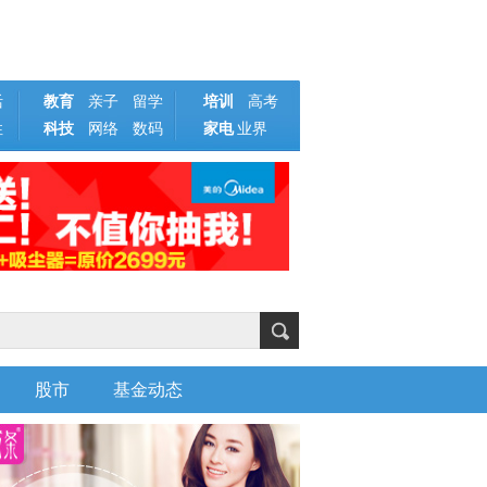
活
教育
亲子
留学
培训
高考
性
科技
网络
数码
家电
业界
股市
基金动态