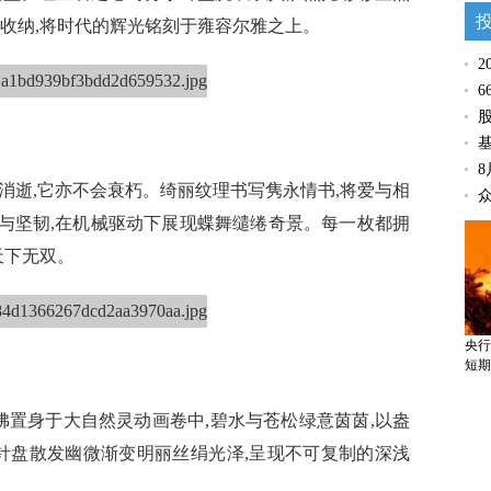
数收纳,将时代的辉光铭刻于雍容尔雅之上。
2
6
消逝,它亦不会衰朽。绮丽纹理书写隽永情书,将爱与相
诚与坚韧,在机械驱动下展现蝶舞缱绻奇景。每一枚都拥
天下无双。
央行
短期
佛置身于大自然灵动画卷中,碧水与苍松绿意茵茵,以盎
针盘散发幽微渐变明丽丝绢光泽,呈现不可复制的深浅